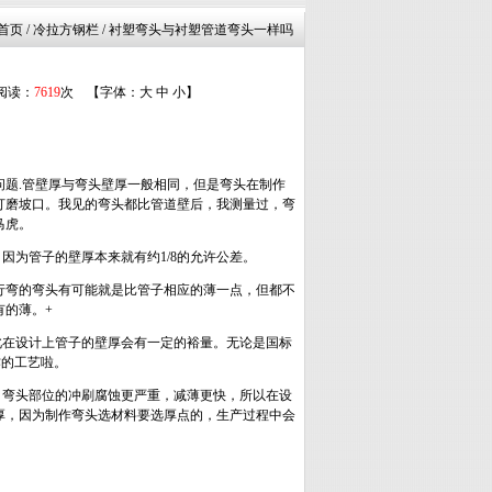
首页
/ 冷拉方钢栏 / 衬塑弯头与衬塑管道弯头一样吗
 阅读：
7619
次 【字体：
大
中
小
】
题.管壁厚与弯头壁厚一般相同，但是弯头在制作
打磨坡口。我见的弯头都比管道壁后，我测量过，弯
马虎。
为管子的壁厚本来就有约1/8的允许公差。
行弯的弯头有可能就是比管子相应的薄一点，但都不
的薄。+
在设计上管子的壁厚会有一定的裕量。无论是国标
作的工艺啦。
弯头部位的冲刷腐蚀更严重，减薄更快，所以在设
厚，因为制作弯头选材料要选厚点的，生产过程中会