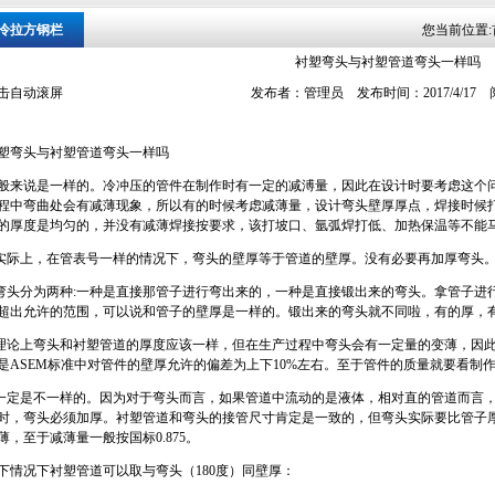
冷拉方钢栏
您当前位置:
衬塑弯头与衬塑管道弯头一样吗
击自动滚屏
发布者：管理员 发布时间：2017/4/17
塑弯头与衬塑管道弯头一样吗
般来说是一样的。冷冲压的管件在制作时有一定的减溥量，因此在设计时要考虑这个问
程中弯曲处会有减薄现象，所以有的时候考虑减薄量，设计弯头壁厚厚点，焊接时候
的厚度是均匀的，并没有减薄焊接按要求，该打坡口、氩弧焊打低、加热保温等不能
际上，在管表号一样的情况下，弯头的壁厚等于管道的壁厚。没有必要再加厚弯头。因
头分为两种:一种是直接那管子进行弯出来的，一种是直接锻出来的弯头。拿管子进
超出允许的范围，可以说和管子的壁厚是一样的。锻出来的弯头就不同啦，有的厚，有
论上弯头和衬塑管道的厚度应该一样，但在生产过程中弯头会有一定量的变薄，因此
是ASEM标准中对管件的壁厚允许的偏差为上下10%左右。至于管件的质量就要看制
定是不一样的。因为对于弯头而言，如果管道中流动的是液体，相对直的管道而言，
时，弯头必须加厚。衬塑管道和弯头的接管尺寸肯定是一致的，但弯头实际要比管子
薄，至于减薄量一般按国标0.875。
下情况下衬塑管道可以取与弯头（180度）同壁厚：