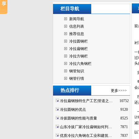
栏目导航
新闻导航
双
信息列表
推荐信息
冷拉圆钢栏
衬
冷拉扁钢栏
一
冷拉方钢栏
过
头
冷拉六角钢栏
钢管知识
实
钢管行情
弯
会
热点排行
更多>>>>
理
冷拉扁钢独特生产工艺|管道之…
10752
还
冷拉圆钢的优点
9120
一
计
冷拔圆钢的性能与质量
8525
减
山东冷拔厂家冷拉扁钢如何判…
7871
以
优质冷拉六角钢在工业和建筑…
7837