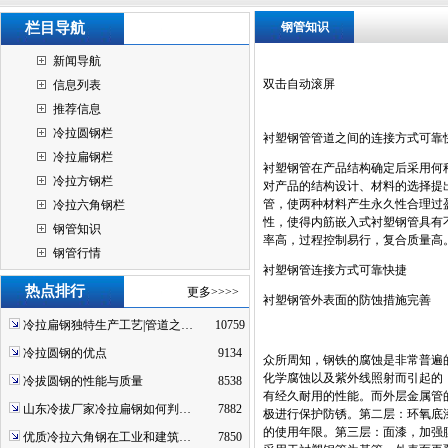
栏目导航
钢管知识
新闻导航
双击自动滚屏
信息列表
推荐信息
冷拉圆钢栏
衬塑钢管管道之间的连接方式可靠
冷拉扁钢栏
衬塑钢管在产品结构确定后采用何
冷拉方钢栏
对产品的结构设计、材料的选择提
管，使两种材料产生永久性合理过
冷拉六角钢栏
性，使得内筋嵌入式衬塑钢管具有
钢管知识
率高，过程控制易行，复合质量高
钢管行情
衬塑钢管连接方式可靠快捷
热点排行
更多>>>>
衬塑钢管外表面的防蚀措施完善
冷拉扁钢独特生产工艺|管道之…
10759
冷拉圆钢的优点
9134
众所周知，钢铁的腐蚀是非常普遍
化学腐蚀以及紫外线照射而引起的
冷拔圆钢的性能与质量
8538
有经久耐用的性能。而外层金属管
山东冷拔厂家冷拉扁钢如何判…
7882
极进行保护防锈。第二层：环氧底
的使用年限。第三层：面漆，加强
优质冷拉六角钢在工业和建筑…
7850