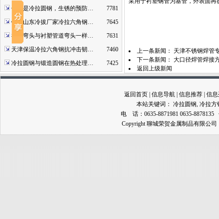
采用于衬塑钢管为基管，外表面再覆
什么是冷拉圆钢，生锈的预防…
7781
钢厂山东冷拔厂家冷拉六角钢…
7645
衬塑弯头与衬塑管道弯头一样…
7631
天津保温冷拉六角钢抗冲击韧…
7460
上一条新闻：
天津不锈钢焊管
下一条新闻：
大口径焊管焊接
冷拉圆钢与锻造圆钢在热处理…
7425
返回上级新闻
返回首页
|
信息导航
|
信息推荐
|
信息
本站关键词：
冷拉圆钢
,
冷拉方
电 话：0635-8871981 0635-8878135
Copyright 聊城荣贺金属制品有