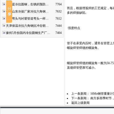
什么是冷拉圆钢，生锈的预防…
7764
而且，根据埋弧焊的工艺规定，每
钢厂山东冷拔厂家冷拉六角钢…
7632
多的焊接缺陷。
衬塑弯头与衬塑管道弯头一样…
7612
天津保温冷拉六角钢抗冲击韧…
7444
·强度特点
缘何5月份国内冷拉圆钢生产厂…
7404
管子在承受内压时，通常在管壁上产生两种
螺旋焊管焊缝的螺旋角。
螺旋焊管焊缝的螺旋角一般为50-
直缝焊管壁厚可减小。
上一条新闻：
16Mn钢管重量
下一条新闻：
南方多雨季时节
返回上级新闻