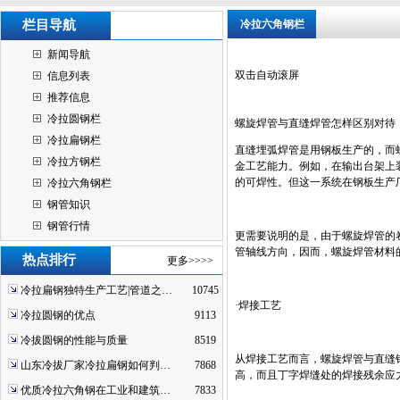
栏目导航
冷拉六角钢栏
新闻导航
双击自动滚屏
信息列表
推荐信息
冷拉圆钢栏
螺旋焊管与直缝焊管怎样区别对待
冷拉扁钢栏
直缝埋弧焊管是用钢板生产的，而
冷拉方钢栏
金工艺能力。例如，在输出台架上
的可焊性。但这一系统在钢板生产
冷拉六角钢栏
钢管知识
钢管行情
更需要说明的是，由于螺旋焊管的
管轴线方向，因而，螺旋焊管材料
热点排行
更多>>>>
冷拉扁钢独特生产工艺|管道之…
10745
·焊接工艺
冷拉圆钢的优点
9113
冷拔圆钢的性能与质量
8519
从焊接工艺而言，螺旋焊管与直缝
山东冷拔厂家冷拉扁钢如何判…
7868
高，而且丁字焊缝处的焊接残余应
优质冷拉六角钢在工业和建筑…
7833