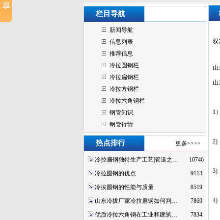
栏目导航
新闻导航
双
信息列表
推荐信息
冷拉圆钢栏
山
冷拉扁钢栏
山
冷拉方钢栏
冷拉六角钢栏
1
钢管知识
钢管行情
2
热点排行
更多>>>>
冷拉扁钢独特生产工艺|管道之…
10746
3
冷拉圆钢的优点
9113
冷拔圆钢的性能与质量
8519
4
山东冷拔厂家冷拉扁钢如何判…
7869
优质冷拉六角钢在工业和建筑…
7834