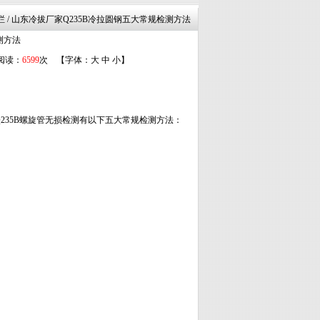
栏 / 山东冷拔厂家Q235B冷拉圆钢五大常规检测方法
测方法
 阅读：
6599
次 【字体：
大
中
小
】
235B螺旋管无损检测有以下五大常规检测方法：