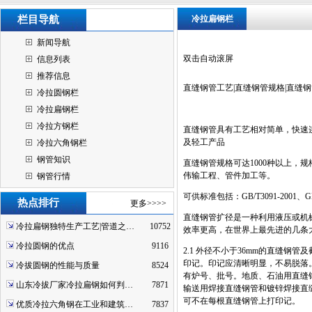
栏目导航
冷拉扁钢栏
新闻导航
双击自动滚屏
信息列表
推荐信息
直缝钢管工艺|直缝钢管规格|直缝
冷拉圆钢栏
冷拉扁钢栏
冷拉方钢栏
直缝钢管具有工艺相对简单，快速
及轻工产品
冷拉六角钢栏
钢管知识
直缝钢管规格可达1000种以上，规格包
伟输工程、管件加工等。
钢管行情
可供标准包括：GB/T3091-2001、GB/
热点排行
更多>>>>
直缝钢管扩径是一种利用液压或机
冷拉扁钢独特生产工艺|管道之…
10752
效率更高，在世界上最先进的几条
冷拉圆钢的优点
9116
2.1 外径不小于36mm的直缝
印记。印记应清晰明显，不易脱落
冷拔圆钢的性能与质量
8524
有炉号、批号。地质、石油用直缝
山东冷拔厂家冷拉扁钢如何判…
7871
输送用焊接直缝钢管和镀锌焊接直
可不在每根直缝钢管上打印记。
优质冷拉六角钢在工业和建筑…
7837