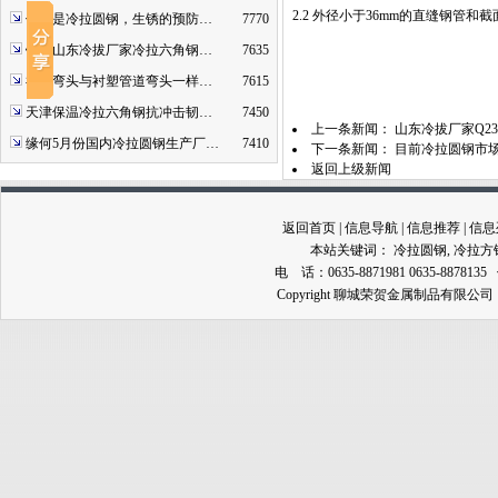
2.2 外径小于36mm的直缝钢管
什么是冷拉圆钢，生锈的预防…
7770
钢厂山东冷拔厂家冷拉六角钢…
7635
衬塑弯头与衬塑管道弯头一样…
7615
天津保温冷拉六角钢抗冲击韧…
7450
上一条新闻：
山东冷拔厂家Q2
缘何5月份国内冷拉圆钢生产厂…
7410
下一条新闻：
目前冷拉圆钢市
返回上级新闻
返回首页
|
信息导航
|
信息推荐
|
信息
本站关键词：
冷拉圆钢
,
冷拉方
电 话：0635-8871981 0635-8878135
Copyright 聊城荣贺金属制品有