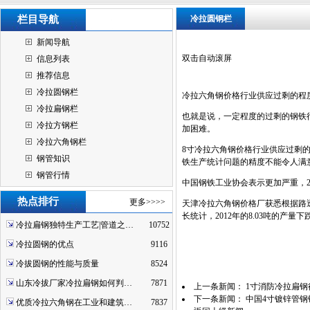
栏目导航
冷拉圆钢栏
新闻导航
双击自动滚屏
信息列表
推荐信息
冷拉圆钢栏
冷拉六角钢价格行业供应过剩的程
冷拉扁钢栏
也就是说，一定程度的过剩的钢铁
冷拉方钢栏
加困难。
冷拉六角钢栏
8寸冷拉六角钢价格行业供应过剩的
钢管知识
铁生产统计问题的精度不能令人满
钢管行情
中国钢铁工业协会表示更加严重，20
热点排行
更多>>>>
天津冷拉六角钢价格厂获悉根据路透社
长统计，2012年的8.03吨的产量下
冷拉扁钢独特生产工艺|管道之…
10752
冷拉圆钢的优点
9116
冷拔圆钢的性能与质量
8524
山东冷拔厂家冷拉扁钢如何判…
7871
上一条新闻：
1寸消防冷拉扁钢
下一条新闻：
中国4寸镀锌管钢
优质冷拉六角钢在工业和建筑…
7837