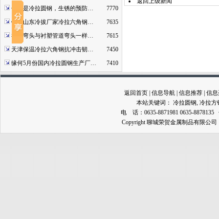
返回上级新闻
什么是冷拉圆钢，生锈的预防…
7770
钢厂山东冷拔厂家冷拉六角钢…
7635
衬塑弯头与衬塑管道弯头一样…
7615
天津保温冷拉六角钢抗冲击韧…
7450
缘何5月份国内冷拉圆钢生产厂…
7410
返回首页
|
信息导航
|
信息推荐
|
信息
本站关键词：
冷拉圆钢
,
冷拉方
电 话：0635-8871981 0635-8878135
Copyright 聊城荣贺金属制品有