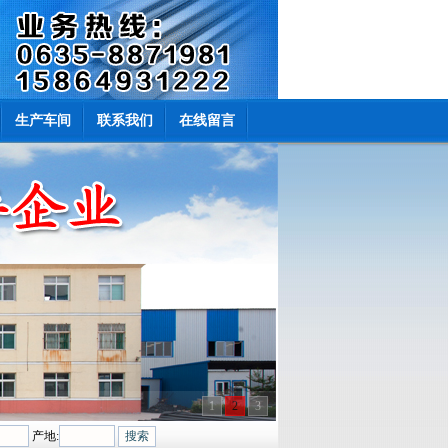
生产车间
联系我们
在线留言
1
2
3
产地: