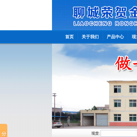
首页
关于我们
产品中心
现
现货: