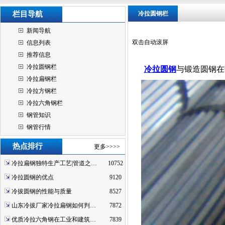
栏目导航
冷拉圆钢栏
新闻导航
双击自动滚屏
信息列表
推荐信息
冷拉圆钢栏
冷拉圆钢
与锻造圆钢在
冷拉扁钢栏
冷拉方钢栏
冷拉六角钢栏
钢管知识
钢管行情
热点排行
更多>>>>
冷拉扁钢独特生产工艺|管道之…
10752
冷拉圆钢的优点
9120
冷拔圆钢的性能与质量
8527
山东冷拔厂家冷拉扁钢如何判…
7872
优质冷拉六角钢在工业和建筑…
7839