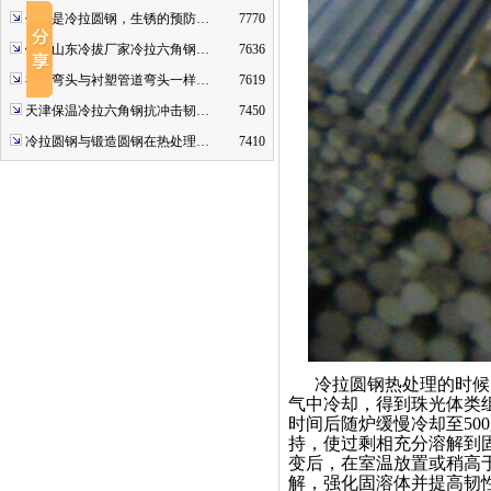
什么是冷拉圆钢，生锈的预防…
7770
钢厂山东冷拔厂家冷拉六角钢…
7636
衬塑弯头与衬塑管道弯头一样…
7619
天津保温冷拉六角钢抗冲击韧…
7450
冷拉圆钢与锻造圆钢在热处理…
7410
冷拉圆钢热处理的时候
气中冷却，得到珠光体类
时间后随炉缓慢冷却至
500
持，使过剩相充分溶解到
变后，在室温放置或稍高
解，强化固溶体并提高韧